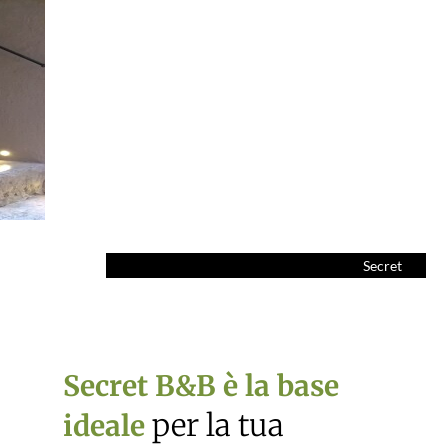
Secret B&B
Per un soggiorno da sogno…
Secret
Gal
B&B
Bed and Bre
Secret B&B è la base
per la tua
ideale